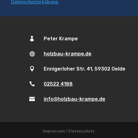
Datenschutzerklärung.

Peter Krampe

holzbau-krampe.de

Ennigerloher Str. 41, 59302 Oelde

02522 4188

info@holzbau-krampe.de
Impressum
I
Datenschutz